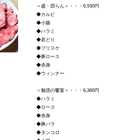
＜盛・団らん＞・・・6,930円
◆カルビ
◆小腸
◆ハラミ
◆若どり
◆ブリスケ
◆豚ロース
◆赤身
◆ウィンナー
＜魅惑の饗宴＞・・・6,380円
◆ハラミ
◆ロース
◆赤身
◆豚バラ
◆タンコロ