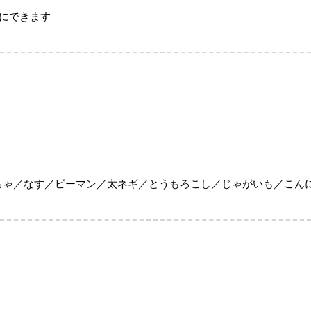
ーにできます
ゃ／なす／ピーマン／太ネギ／とうもろこし／じゃがいも／こん