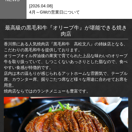
[2026.04.08]
4月～GWの営業日について
最高級の黒毛和牛『オリーブ牛』が堪能できる焼き
肉店
香川県にある人気焼肉店『黒毛和牛 高松文八』の姉妹店となる、
こだわりの黒毛和牛を提供しております。
オリーブオイル搾油後の果実で育てられた上品な味わいのオリーブ
牛を取り扱っていて、しつこくないあっさりとした脂なので、食べ
やすい食感が特徴的です。
店内は木の温もりが感じられるアットホームな雰囲気で、テーブル
席、カウンター席、掘りごたつ席など様々な用途に合わせてお席を
用意。
焼肉店ならではのランチメニューも豊富です。